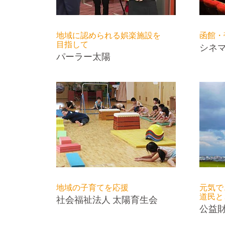
地域に認められる娯楽施設を
函館・
目指して
シネ
パーラー太陽
地域の子育てを応援
元気で
道民と
社会福祉法人 太陽育生会
公益財