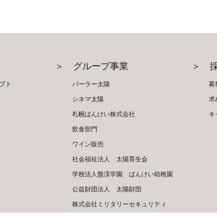
＞ グループ事業
＞ 
プト
パーラー太陽
募
シネマ太陽
求
札幌ばんけい
株式会社
キ
飲食部門
ワイン販売
社会福祉法人
太陽育生会
学校法人盤渓学園 ばんけい幼稚園
公益財団法人
太陽財団
株式会社
ミリタリーセキュリティ