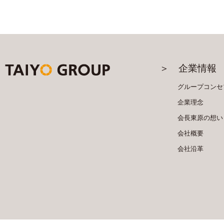
＞ 企業情報
グループ
コンセ
企業理念
会長東原の
想い
会社概要
会社沿革